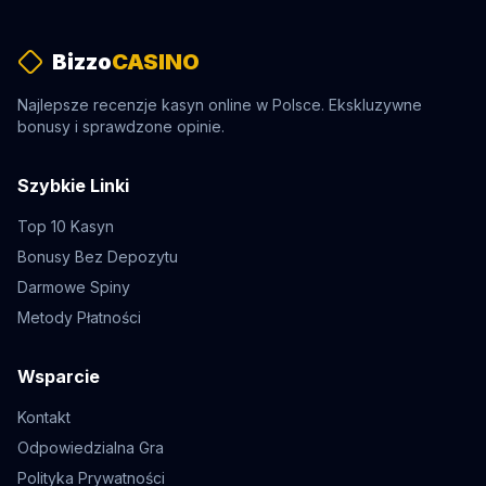
Bizzo
CASINO
Najlepsze recenzje kasyn online w Polsce. Ekskluzywne
bonusy i sprawdzone opinie.
Szybkie Linki
Top 10 Kasyn
Bonusy Bez Depozytu
Darmowe Spiny
Metody Płatności
Wsparcie
Kontakt
Odpowiedzialna Gra
Polityka Prywatności