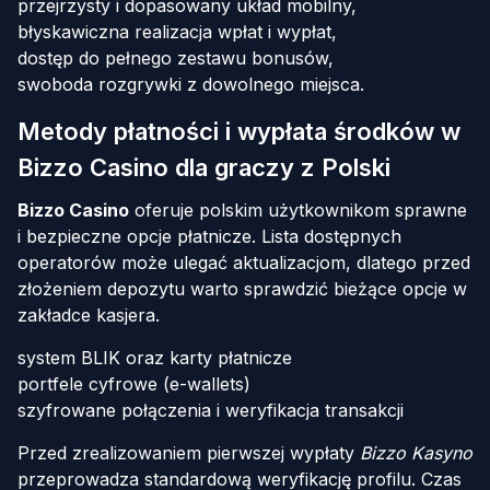
przejrzysty i dopasowany układ mobilny,
błyskawiczna realizacja wpłat i wypłat,
dostęp do pełnego zestawu bonusów,
swoboda rozgrywki z dowolnego miejsca.
Metody płatności i wypłata środków w
Bizzo Casino dla graczy z Polski
Bizzo Casino
oferuje polskim użytkownikom sprawne
i bezpieczne opcje płatnicze. Lista dostępnych
operatorów może ulegać aktualizacjom, dlatego przed
złożeniem depozytu warto sprawdzić bieżące opcje w
zakładce kasjera.
system BLIK oraz karty płatnicze
portfele cyfrowe (e-wallets)
szyfrowane połączenia i weryfikacja transakcji
Przed zrealizowaniem pierwszej wypłaty
Bizzo Kasyno
przeprowadza standardową weryfikację profilu. Czas