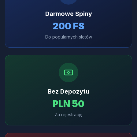
Darmowe Spiny
200 FS
Do popularnych slotów
Bez Depozytu
PLN 50
Za rejestrację