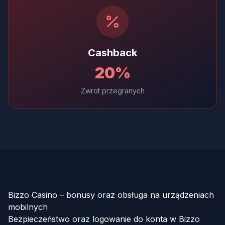
Cashback
20%
Zwrot przegranych
Bizzo Casino – bonusy oraz obsługa na urządzeniach
mobilnych
Bezpieczeństwo oraz logowanie do konta w Bizzo